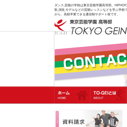
ダンス,芸能の学校は東京芸能学園高等部。HIPHOP,
歌,演技,モデルなどの芸能レッスンなどを学ぶ学校で
がら、高校卒業できる通信制サポート校です。
ホーム
TO-GEIとは