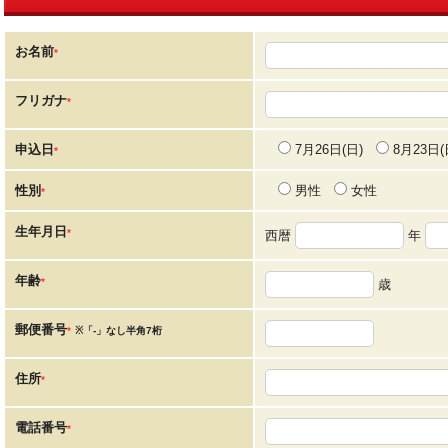
お名前
*
フリガナ
*
申込日
7月26日(日)
8月23日(
*
性別
男性
女性
*
生年月日
*
西暦
年
年齢
*
歳
郵便番号
*
※「-」なし半角7桁
住所
*
電話番号
*