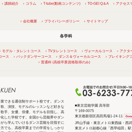
講師紹介
コラム
T-tube(動画コンテンツ)
TO-GEI Q＆A
アクセス
会社概要
プライバシーポリシー
サイトマップ
各学科
モデル・タレントコース
TVタレントコース
ヴォーカルコース
アクタ
コース
バックダンサーコース
ダンス＆ヴォーカルコース
ブレイキング
普通科 (高校卒業資格取得のみ)
卒業できる通信制サポート校です。ダンス
■東京芸能学園 高等部
、歌、演技、モデルのレッスンなど好きな
〒169-0075
、歌手、女優、俳優、モデルを目指し、高
東京都新宿区高田馬場1-24-11
Goo
特化した学校です。全国から芸能界やダン
ながら学んでいけるダンス芸能を目指すに
JR山手線・東京メトロ東西線・西
な方でも、高校卒業までの学習をしっかり
東京メトロ副都心線「西早稲田」駅