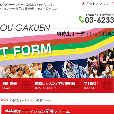
アクセスマップ
K-POP,テーマパーク,JAZZなどのダンスや、
、ダンサー,歌手,女優,俳優,モデルを目指しな
特待生オーディション応募
最新情報
体験レッスン＆学校説明会
学科紹介
HOME
> 特待生オーディション応募フォーム
特待生オーディション応募フォーム