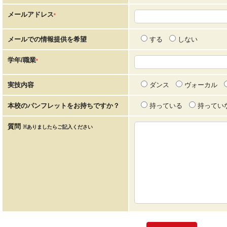
メールアドレス
*
メールでの情報提供を希望
する
しない
学年/職業
*
実技内容
ダンス
ヴォーカル
本校のパンフレットをお持ちですか？
持っている
持ってい
質問
※ありましたらご記入ください