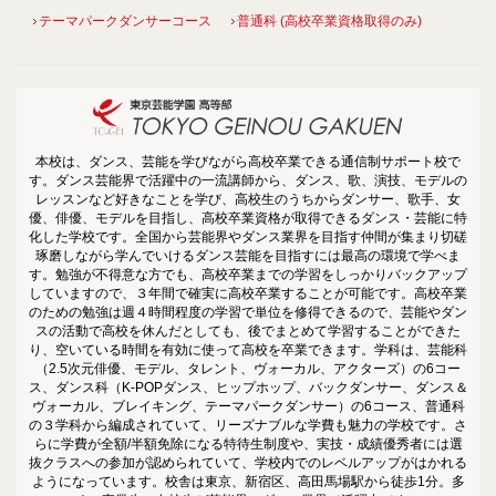
テーマパークダンサーコース
普通科 (高校卒業資格取得のみ)
本校は、ダンス、芸能を学びながら高校卒業できる通信制サポート校で
す。ダンス芸能界で活躍中の一流講師から、ダンス、歌、演技、モデルの
レッスンなど好きなことを学び、高校生のうちからダンサー、歌手、女
優、俳優、モデルを目指し、高校卒業資格が取得できるダンス・芸能に特
化した学校です。全国から芸能界やダンス業界を目指す仲間が集まり切磋
琢磨しながら学んでいけるダンス芸能を目指すには最高の環境で学べま
す。勉強が不得意な方でも、高校卒業までの学習をしっかりバックアップ
していますので、３年間で確実に高校卒業することが可能です。高校卒業
のための勉強は週４時間程度の学習で単位を修得できるので、芸能やダン
スの活動で高校を休んだとしても、後でまとめて学習することができた
り、空いている時間を有効に使って高校を卒業できます。学科は、芸能科
（2.5次元俳優、モデル、タレント、ヴォーカル、アクターズ）の6コー
ス、ダンス科（K-POPダンス、ヒップホップ、バックダンサー、ダンス＆
ヴォーカル、ブレイキング、テーマパークダンサー）の6コース、普通科
の３学科から編成されていて、リーズナブルな学費も魅力の学校です。さ
らに学費が全額/半額免除になる特待生制度や、実技・成績優秀者には選
抜クラスへの参加が認められていて、学校内でのレベルアップがはかれる
ようになっています。校舎は東京、新宿区、高田馬場駅から徒歩1分。多