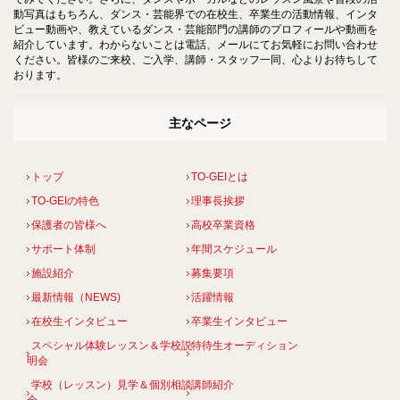
動写真はもちろん、ダンス・芸能界での在校生、卒業生の活動情報、インタ
ビュー動画や、教えているダンス・芸能部門の講師のプロフィールや動画を
紹介しています。わからないことは電話、メールにてお気軽にお問い合わせ
ください。皆様のご来校、ご入学、講師・スタッフ一同、心よりお待ちして
おります。
主なページ
トップ
TO-GEIとは
TO-GEIの特色
理事長挨拶
保護者の皆様へ
高校卒業資格
サポート体制
年間スケジュール
施設紹介
募集要項
最新情報（NEWS)
活躍情報
在校生インタビュー
卒業生インタビュー
スペシャル体験レッスン＆学校説
特待生オーディション
明会
学校（レッスン）見学＆個別相談
講師紹介
会