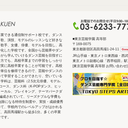
卒業できる通信制サポート校です。ダンス
■東京芸能学園 高等部
、歌、演技、モデルのレッスンなど好きな
〒169-0075
、歌手、女優、俳優、モデルを目指し、高
東京都新宿区高田馬場1-24-11
Goo
特化した学校です。全国から芸能界やダン
ながら学んでいけるダンス芸能を目指すに
JR山手線・東京メトロ東西線・西
な方でも、高校卒業までの学習をしっかり
東京メトロ副都心線「西早稲田」駅
確実に高校卒業することが可能です。高校
[東京芸能学園 高等部 お問い合わせ]：03
で単位を修得できるので、芸能やダンスの
めて学習することができたり、空いている
学科は、芸能科（2.5次元俳優、モデル、
ース、ダンス科（K-POPダンス、ヒッ
ォーカル、ブレイキング、テーマパークダ
編成されていて、リーズナブルな学費も
免除になる特待生制度や、実技・成績優秀
いて、学校内でのレベルアップがはかれる
、高田馬場駅から徒歩1分。多くの卒業
中です。