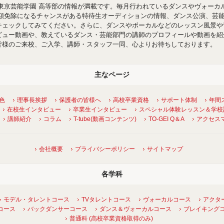
東京芸能学園 高等部の情報が満載です。毎月行われているダンスやヴォーカ
半額免除になるチャンスがある特待生オーディションの情報、ダンス公演、芸
チェックしてみてください。さらに、ダンスやボーカルなどのレッスン風景や
ビュー動画や、教えているダンス・芸能部門の講師のプロフィールや動画を紹
皆様のご来校、ご入学、講師・スタッフ一同、心よりお待ちしております。
主なページ
特色
理事長挨拶
保護者の皆様へ
高校卒業資格
サポート体制
年間
在校生インタビュー
卒業生インタビュー
スペシャル体験レッスン＆学校
講師紹介
コラム
T-tube(動画コンテンツ)
TO-GEI Q＆A
アクセス
会社概要
プライバシーポリシー
サイトマップ
各学科
モデル・タレントコース
TVタレントコース
ヴォーカルコース
アクタ
コース
バックダンサーコース
ダンス＆ヴォーカルコース
ブレイキング
普通科 (高校卒業資格取得のみ)