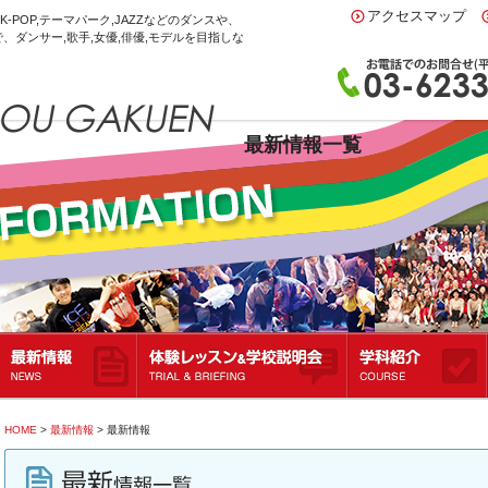
アクセスマップ
K-POP,テーマパーク,JAZZなどのダンスや、
、ダンサー,歌手,女優,俳優,モデルを目指しな
最新情報一覧
最新情報
体験レッスン＆学校説明会
学科紹介
HOME
>
最新情報
> 最新情報