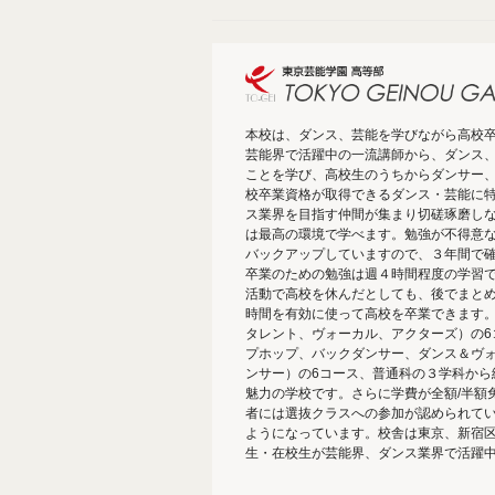
本校は、ダンス、芸能を学びながら高校
芸能界で活躍中の一流講師から、ダンス
ことを学び、高校生のうちからダンサー
校卒業資格が取得できるダンス・芸能に
ス業界を目指す仲間が集まり切磋琢磨し
は最高の環境で学べます。勉強が不得意
バックアップしていますので、３年間で
卒業のための勉強は週４時間程度の学習
活動で高校を休んだとしても、後でまと
時間を有効に使って高校を卒業できます。
タレント、ヴォーカル、アクターズ）の6コ
プホップ、バックダンサー、ダンス＆ヴ
ンサー）の6コース、普通科の３学科から
魅力の学校です。さらに学費が全額/半額
者には選抜クラスへの参加が認められて
ようになっています。校舎は東京、新宿区
生・在校生が芸能界、ダンス業界で活躍