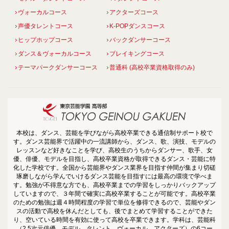
ヴォーカルコース
アクターズコース
声優タレントコース
K-POPダンスコース
ヒップホップコース
バックダンサーコース
ダンス＆ヴォーカルコース
ブレイキングコース
テーマパークダンサーコース
普通科 (高校卒業資格取得のみ)
本校は、ダンス、芸能を学びながら高校卒業できる通信制サポート校で
す。ダンス芸能界で活躍中の一流講師から、ダンス、歌、演技、モデルの
レッスンなど好きなことを学び、高校生のうちからダンサー、歌手、女
優、俳優、モデルを目指し、高校卒業資格が取得できるダンス・芸能に特
化した学校です。全国から芸能界やダンス業界を目指す仲間が集まり切磋
琢磨しながら学んでいけるダンス芸能を目指すには最高の環境で学べま
す。勉強が不得意な方でも、高校卒業までの学習をしっかりバックアップ
していますので、３年間で確実に高校卒業することが可能です。高校卒業
のための勉強は週４時間程度の学習で単位を修得できるので、芸能やダン
スの活動で高校を休んだとしても、後でまとめて学習することができた
り、空いている時間を有効に使って高校を卒業できます。学科は、芸能科
（2.5次元俳優、モデル、タレント、ヴォーカル、アクターズ）の6コー