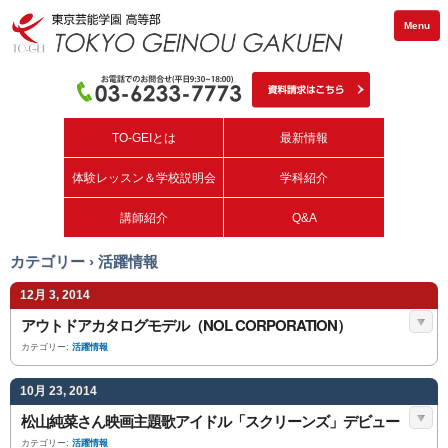
Menu
TO-GEIとは
最新情報
体験レッスン＆学校説明会
学科紹介
講師紹介
Q&A
カテゴリー › 活躍情報
12月 3, 2014
アウトドアカタログモデル（NOL CORPORATION）
カテゴリー:
活躍情報
10月 23, 2014
松山純菜さん映画主題歌アイドル「スクリーンズ」デビュー
カテゴリー:
活躍情報