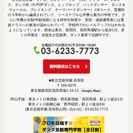
ス、ダンス科（K-POPダンス、ヒップホップ、バックダンサー、ダンス＆
ヴォーカル、ブレイキング、テーマパークダンサー）の6コース、普通科
の３学科から編成されていて、リーズナブルな学費も魅力の学校です。さ
らに学費が全額/半額免除になる特待生制度や、実技・成績優秀者には選
抜クラスへの参加が認められていて、学校内でのレベルアップがはかれる
ようになっています。校舎は東京、新宿区、高田馬場駅から徒歩1分。多
くの卒業生・在校生が芸能界、ダンス業界で活躍中です。
■東京芸能学園 高等部
〒169-0075
東京都新宿区高田馬場1-24-11
Google Maps
JR山手線・東京メトロ東西線・西武新宿線「高田馬場」駅より徒歩1分
東京メトロ副都心線「西早稲田」駅より徒歩6分
[東京芸能学園 高等部お問い合わせ]：03-6233-7773