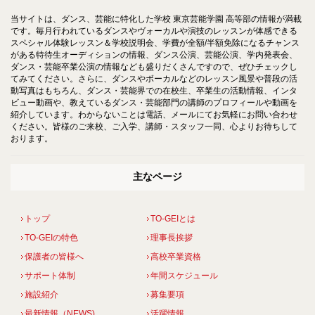
当サイトは、ダンス、芸能に特化した学校 東京芸能学園 高等部の情報が満載
です。毎月行われているダンスやヴォーカルや演技のレッスンが体感できる
スペシャル体験レッスン＆学校説明会、学費が全額/半額免除になるチャンス
がある特待生オーディションの情報、ダンス公演、芸能公演、学内発表会、
ダンス・芸能卒業公演の情報なども盛りだくさんですので、ぜひチェックし
てみてください。さらに、ダンスやボーカルなどのレッスン風景や普段の活
動写真はもちろん、ダンス・芸能界での在校生、卒業生の活動情報、インタ
ビュー動画や、教えているダンス・芸能部門の講師のプロフィールや動画を
紹介しています。わからないことは電話、メールにてお気軽にお問い合わせ
ください。皆様のご来校、ご入学、講師・スタッフ一同、心よりお待ちして
おります。
主なページ
トップ
TO-GEIとは
TO-GEIの特色
理事長挨拶
保護者の皆様へ
高校卒業資格
サポート体制
年間スケジュール
施設紹介
募集要項
最新情報（NEWS)
活躍情報